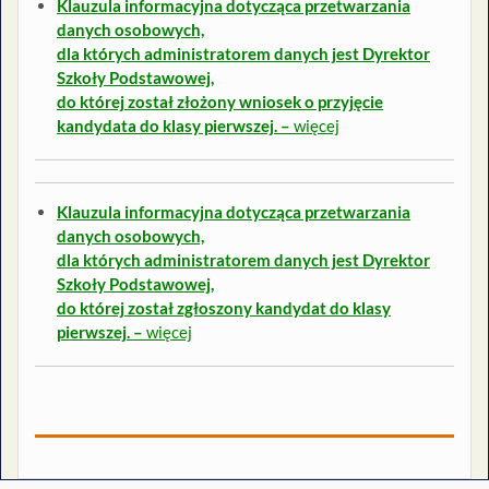
Klauzula informacyjna dotycząca przetwarzania
danych osobowych,
dla których administratorem danych jest Dyrektor
Szkoły Podstawowej,
do której został złożony wniosek o przyjęcie
kandydata do klasy pierwszej. –
więcej
Klauzula informacyjna dotycząca przetwarzania
danych osobowych,
dla których administratorem danych jest Dyrektor
Szkoły Podstawowej,
do której został
zgłoszony kandydat do klasy
pierwszej. –
więcej