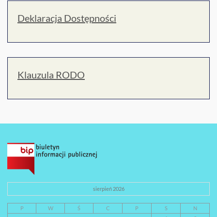
Deklaracja Dostępności
Klauzula RODO
sierpień 2026
P
W
Ś
C
P
S
N