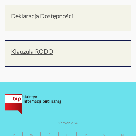
Deklaracja Dostępności
Klauzula RODO
sierpień 2026
P
W
Ś
C
P
S
N