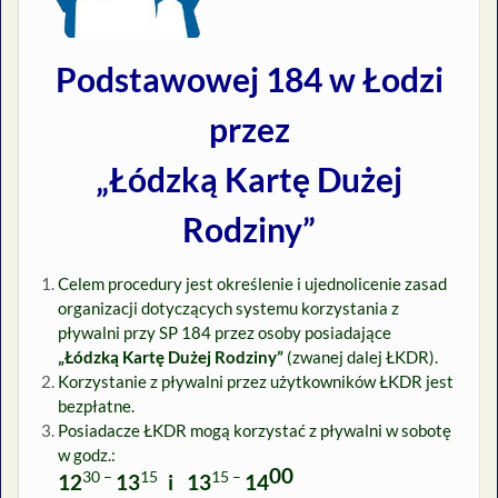
Podstawowej 184 w Łodzi
przez
„Łódzką Kartę Dużej
Rodziny”
Celem procedury jest określenie i ujednolicenie zasad
organizacji dotyczących systemu korzystania z
pływalni przy SP 184 przez osoby posiadające
„Łódzką Kartę Dużej Rodziny”
(zwanej dalej ŁKDR).
Korzystanie z pływalni przez użytkowników ŁKDR jest
bezpłatne.
Posiadacze ŁKDR mogą korzystać z pływalni w sobotę
w godz.:
00
30 –
15
15 –
12
13
i 13
14