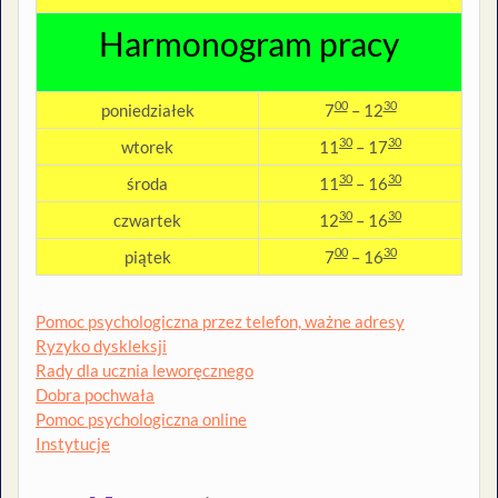
Harmonogram pracy
00
30
poniedziałek
7
– 12
30
30
wtorek
11
– 17
30
30
środa
11
– 16
30
30
czwartek
12
– 16
00
30
piątek
7
– 16
Pomoc psychologiczna przez telefon, ważne adresy
Ryzyko dyskleksji
Rady dla ucznia leworęcznego
Dobra pochwała
Pomoc psychologiczna online
Instytucje