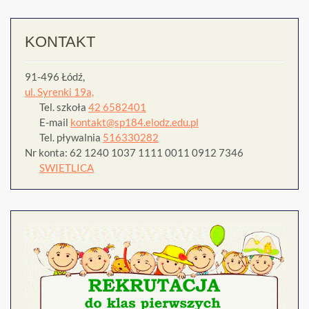
KONTAKT
91-496 Łódź,
ul. Syrenki 19a,
Tel. szkoła
42 6582401
E-mail
kontakt@sp184.elodz.edu.pl
Tel. pływalnia
516330282
Nr konta: 62 1240 1037 1111 0011 0912 7346
SWIETLICA