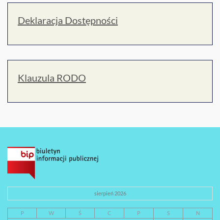
Deklaracja Dostępności
Klauzula RODO
sierpień 2026
P
W
Ś
C
P
S
N