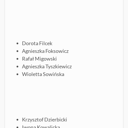
M
Dorota Filcek
Agnieszka Foksowicz
Rafał Migowski
Agnieszka Tyszkiewicz
Wioletta Sowińska
I
Krzysztof Dzierbicki
Iwona Kowalicka