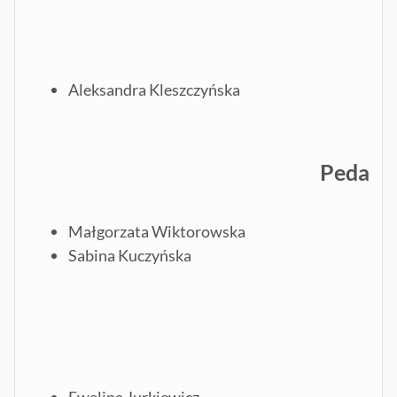
Aleksandra Kleszczyńska
Pedagog
Małgorzata Wiktorowska
Sabina Kuczyńska
Ewelina Jurkiewicz