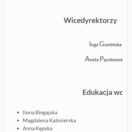
Wicedyrektorzy
I
G
nga
umińska
A
P
neta
ęczkowska
Edukacja wcze
Ilona Biegajska
Magdalena Kaźmierska
Anna Kępska