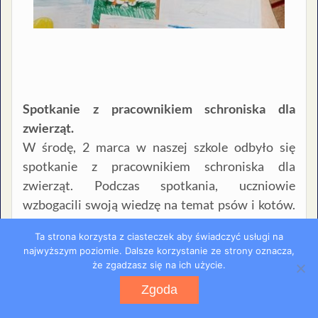
Spotkanie z pracownikiem schroniska dla
zwierząt.
W środę, 2 marca w naszej szkole odbyło się
spotkanie z pracownikiem schroniska dla
zwierząt. Podczas spotkania, uczniowie
wzbogacili swoją wiedzę na temat psów i kotów.
Dzieci dowiedziały się jak należy dbać o
Ta strona korzysta z ciasteczek aby świadczyć usługi na
zwierzęta, jak prawidłowo opiekować się
najwyższym poziomie. Dalsze korzystanie ze strony oznacza,
pupilami w domu, czym je karmić, jakim miejscem
że zgadzasz się na ich użycie.
jest schronisko oraz jak można pomóc
Zgoda
zwierzętom tam mieszkającym. Spotkaniu