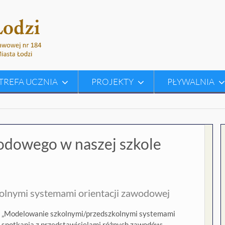
TREFA UCZNIA
PROJEKTY
PŁYWALNIA
odowego w naszej szkole
olnymi systemami orientacji zawodowej
kcie „Modelowanie szkolnymi/przedszkolnymi systemami
ę spotkania z przedstawicielami różnych zawodów: