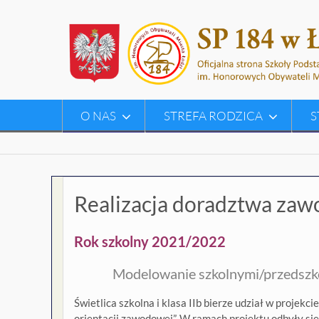
Skip
to
content
O NAS
STREFA RODZICA
S
Realizacja doradztwa zaw
Rok szkolny 2021/2022
Modelowanie szkolnymi/przedszk
Świetlica szkolna i klasa IIb bierze udział w proje
orientacji zawodowej”. W ramach projektu odbyły si