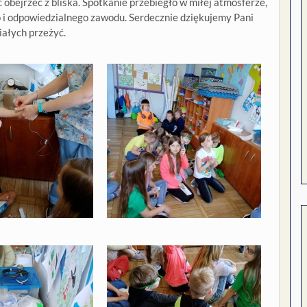
obejrzeć z bliska. Spotkanie przebiegło w miłej atmosferze,
o i odpowiedzialnego zawodu. Serdecznie dziękujemy Pani
iałych przeżyć.