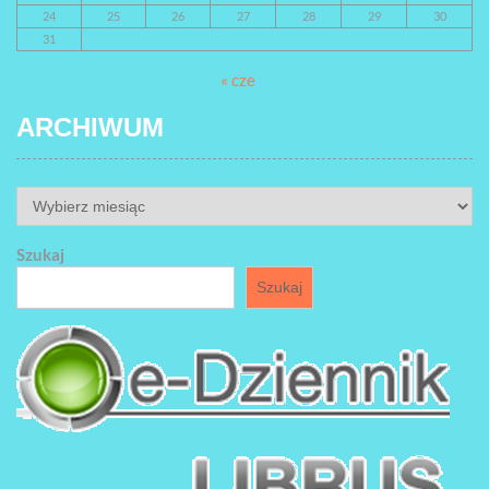
24
25
26
27
28
29
30
31
« cze
ARCHIWUM
ARCHIWUM
Szukaj
Szukaj