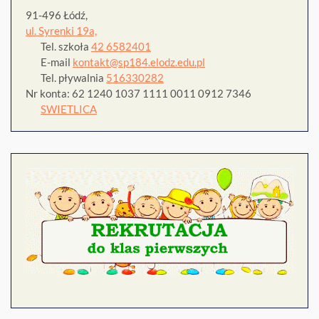
91-496 Łódź,
ul. Syrenki 19a,
Tel. szkoła
42 6582401
E-mail
kontakt@sp184.elodz.edu.pl
Tel. pływalnia
516330282
Nr konta: 62 1240 1037 1111 0011 0912 7346
SWIETLICA