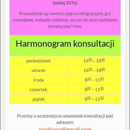
(pokój 207e)
Prowadzone są również zajęcia integracyjne, gry
rozwojowe, wyjazdy rodzinne, wycieczki oraz spotkania
tematyczne i inne.
Harmonogram konsultacji
00
00
poniedziałek
16
– 18
00
00
wtorek
16
– 18
00
30
środa
8
– 11
00
30
czwartek
8
– 11
00
30
piątek
8
– 11
Prosimy o wcześniejsze umawianie konsultacji pod
adresem:
pozitivon@gmail.com