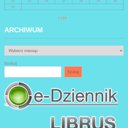
24
25
26
27
28
29
30
31
« cze
ARCHIWUM
ARCHIWUM
Szukaj
Szukaj