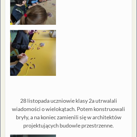
28 listopada uczniowie klasy 2a utrwalali
wiadomości o wielokątach. Potem konstruowali
bryły, a na koniec zamienili się w architektów
projektujących budowle przestrzenne.