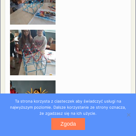
Ta strona korzysta z ciasteczek aby świadczyć usługi na
najwyższym poziomie. Dalsze korzystanie ze strony oznacza,
że zgadzasz się na ich użycie.
Zgoda