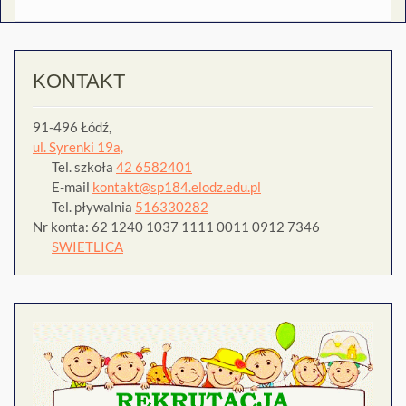
KONTAKT
91-496 Łódź,
ul. Syrenki 19a,
Tel. szkoła
42 6582401
E-mail
kontakt@sp184.elodz.edu.pl
Tel. pływalnia
516330282
Nr konta: 62 1240 1037 1111 0011 0912 7346
SWIETLICA