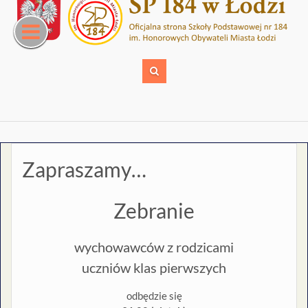
Skip
to
content
Zapraszamy…
Zebranie
wychowawców z rodzicami
uczniów klas pierwszych
odbędzie się