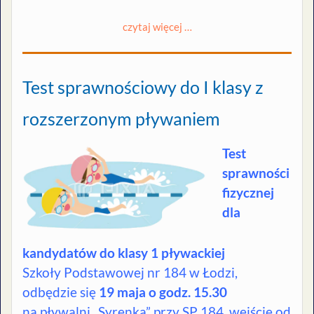
czytaj więcej …
Test sprawnościowy do I klasy z
rozszerzonym pływaniem
Test
sprawności
fizycznej
dla
kandydatów do klasy 1 pływackiej
Szkoły Podstawowej nr 184 w Łodzi,
odbędzie się
19 maja o godz. 15.30
na pływalni „Syrenka” przy SP 184, wejście od