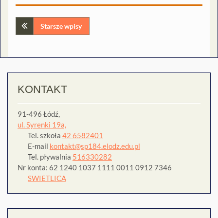
Nawigacja
Starsze wpisy
po
wpisach
KONTAKT
91-496 Łódź,
ul. Syrenki 19a,
Tel. szkoła
42 6582401
E-mail
kontakt@sp184.elodz.edu.pl
Tel. pływalnia
516330282
Nr konta: 62 1240 1037 1111 0011 0912 7346
SWIETLICA