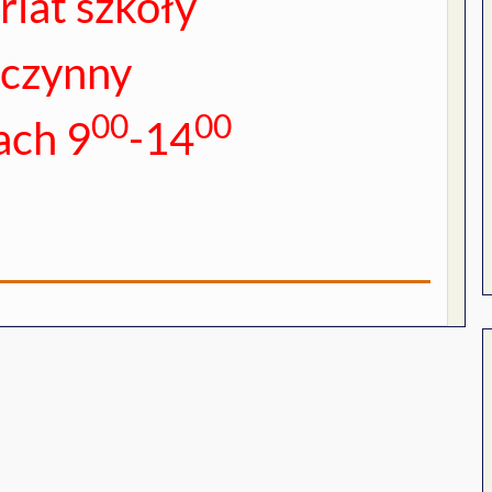
riat szkoły
 czynny
00
00
ach 9
-14