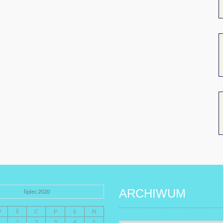
ARCHIWUM
lipiec 2020
W
Ś
C
P
S
N
1
2
3
4
5