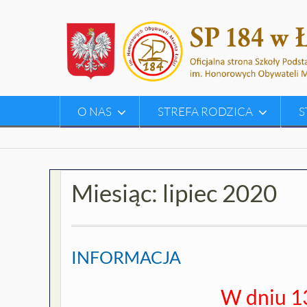
Skip
to
content
O NAS
STREFA RODZICA
S
Miesiąc:
lipiec 2020
INFORMACJA
W dniu 13