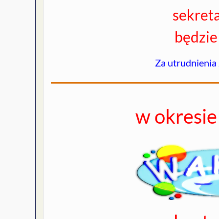
sekreta
będzie
Za utrudnienia
w okresi