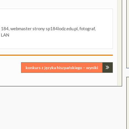
P 184, webmaster strony sp184lodz.edu.pl, fotograf,
i LAN
konkurs z języka hiszpańskiego – wyniki