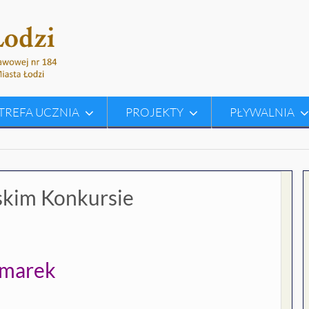
TREFA UCZNIA
PROJEKTY
PŁYWALNIA
skim Konkursie
zmarek