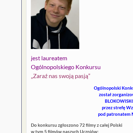
jest laureatem
Ogólnopolskiego Konkursu
„Zaraź nas swoją pasją”
Ogólnopolski Konku
został zorganiz
BLOKOWISKO
przez strefę 
pod patronatem M
Do konkursu zgłoszono 72 filmy z całej Polski
w tym 5 filmów naszych Uczniów: