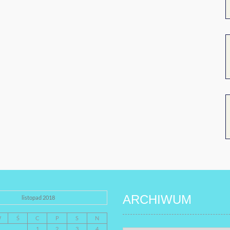
ARCHIWUM
listopad 2018
W
Ś
C
P
S
N
1
2
3
4