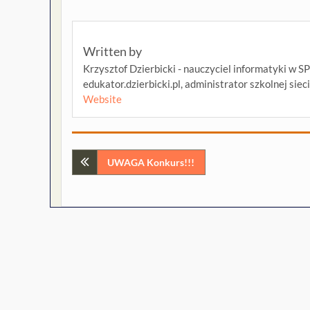
Written by
Krzysztof Dzierbicki - nauczyciel informatyki w S
edukator.dzierbicki.pl, administrator szkolnej siec
Website
Nawigacja
UWAGA Konkurs!!!
wpisu