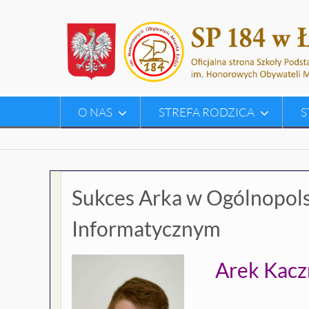
Skip
to
content
O NAS
STREFA RODZICA
S
Sukces Arka w Ogólnopol
Informatycznym
Arek Kac