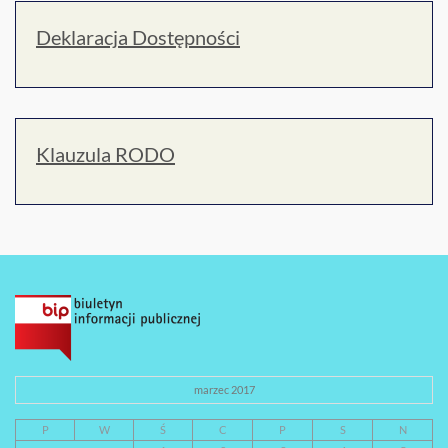
Deklaracja Dostępności
Klauzula RODO
marzec 2017
P
W
Ś
C
P
S
N