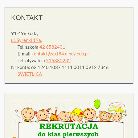
KONTAKT
91-496 Łódź,
ul. Syrenki 19a,
Tel. szkoła
42 6582401
E-mail
kontakt@sp184.elodz.edu.pl
Tel. pływalnia
516330282
Nr konta: 62 1240 1037 1111 0011 0912 7346
SWIETLICA