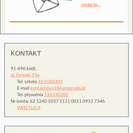
czytaj to…
KONTAKT
91-496 Łódź,
ul. Syrenki 19a,
Tel. szkoła
42 6582401
E-mail
kontakt@sp184.elodz.edu.pl
Tel. pływalnia
516330282
Nr konta: 62 1240 1037 1111 0011 0912 7346
SWIETLICA