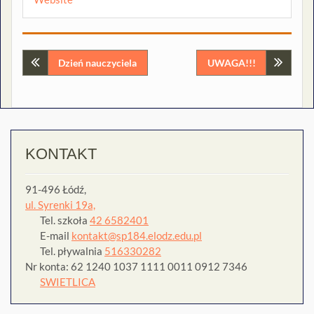
Nawigacja
Dzień nauczyciela
UWAGA!!!
wpisu
KONTAKT
91-496 Łódź,
ul. Syrenki 19a,
Tel. szkoła
42 6582401
E-mail
kontakt@sp184.elodz.edu.pl
Tel. pływalnia
516330282
Nr konta: 62 1240 1037 1111 0011 0912 7346
SWIETLICA