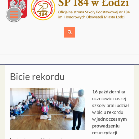
Skip
to
content
Bicie rekordu
16 października
uczniowie naszej
szkoły brali udział
w biciu rekordu
w
jednoczesnym
prowadzeniu
resuscytacji