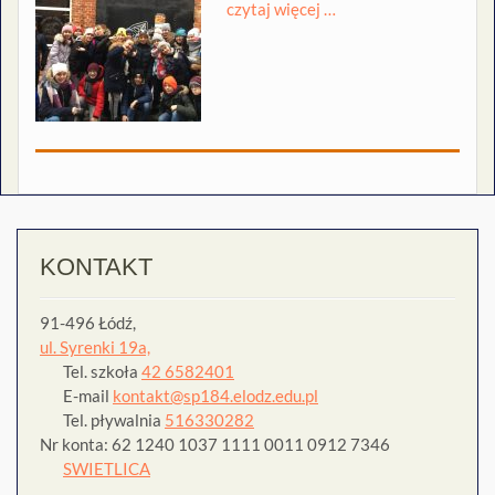
czytaj więcej …
KONTAKT
91-496 Łódź,
ul. Syrenki 19a,
Tel. szkoła
42 6582401
E-mail
kontakt@sp184.elodz.edu.pl
Tel. pływalnia
516330282
Nr konta: 62 1240 1037 1111 0011 0912 7346
SWIETLICA