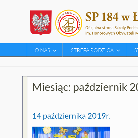
Skip
to
content
O NAS
STREFA RODZICA
S
Miesiąc:
październik 
14 października 2019r.