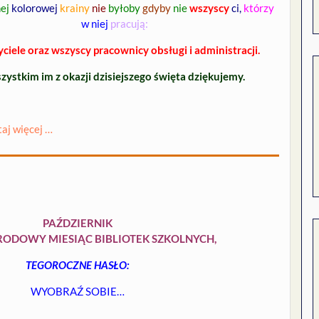
ej
kolorowej
krainy
nie
byłoby
gdyby
nie
wszyscy
ci,
którzy
w niej
pracują:
ciele oraz wszyscy pracownicy obsługi i administracji.
ystkim im z okazji dzisiejszego święta dziękujemy.
taj więcej …
PAŹDZIERNIK
ODOWY MIESIĄC BIBLIOTEK SZKOLNYCH,
TEGOROCZNE HASŁO:
WYOBRAŹ SOBIE…