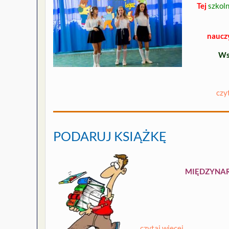
Tej
szkoln
nauczy
Wsz
czy
PODARUJ KSIĄŻKĘ
MIĘDZYNAR
czytaj więcej …