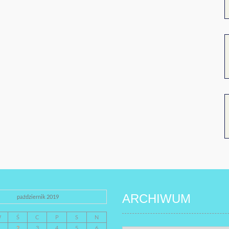
ARCHIWUM
październik 2019
W
Ś
C
P
S
N
2
3
4
5
6