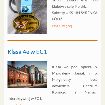
klubów z całej Polski..
Sukcesy UKS 184 SYRENKA
ŁÓDŹ:
czytaj więcej …
Klasa 4e w EC1
Klasa 4e pod opieką p.
Magdaleny Janiak i p.
Małgorzaty Nycz
odwiedziła Centrum
Komiksu i Narracji
Interaktywnej w EC1.