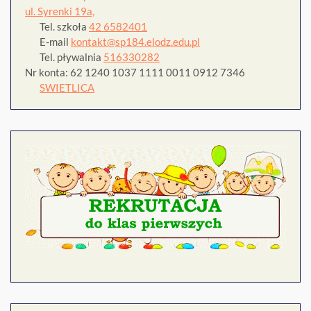
ul. Syrenki 19a,
Tel. szkoła
42 6582401
E-mail
kontakt@sp184.elodz.edu.pl
Tel. pływalnia
516330282
Nr konta: 62 1240 1037 1111 0011 0912 7346
SWIETLICA