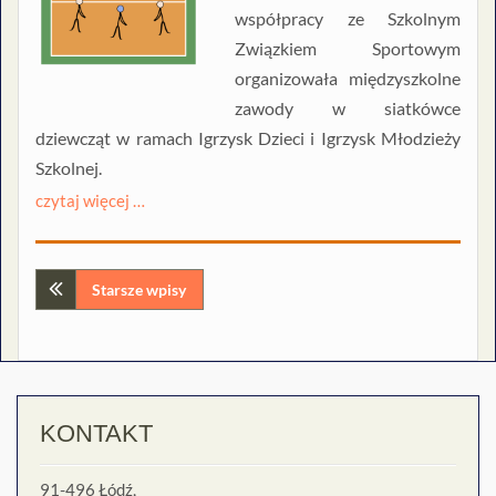
współpracy ze Szkolnym
Związkiem Sportowym
organizowała międzyszkolne
zawody w siatkówce
dziewcząt w ramach Igrzysk Dzieci i Igrzysk Młodzieży
Szkolnej.
czytaj więcej …
Nawigacja
Starsze wpisy
po
wpisach
KONTAKT
91-496 Łódź,