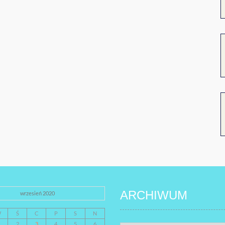
ARCHIWUM
wrzesień 2020
W
Ś
C
P
S
N
2
3
4
5
6