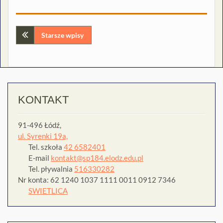
Nawigacja
Starsze wpisy
po
wpisach
KONTAKT
91-496 Łódź,
ul. Syrenki 19a,
Tel. szkoła
42 6582401
E-mail
kontakt@sp184.elodz.edu.pl
Tel. pływalnia
516330282
Nr konta: 62 1240 1037 1111 0011 0912 7346
SWIETLICA