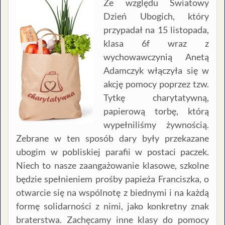
Ze względu Światowy
Dzień Ubogich, który
przypadał na 15 listopada,
klasa 6f wraz z
wychowawczynią Anetą
Adamczyk włączyła się w
akcję pomocy poprzez tzw.
Tytkę charytatywną,
papierową torbę, którą
wypełniliśmy żywnością.
Zebrane w ten sposób dary były przekazane
ubogim w pobliskiej parafii w postaci paczek.
Niech to nasze zaangażowanie klasowe, szkolne
będzie spełnieniem prośby papieża Franciszka, o
otwarcie się na wspólnotę z biednymi i na każdą
formę solidarności z nimi, jako konkretny znak
braterstwa. Zachęcamy inne klasy do pomocy