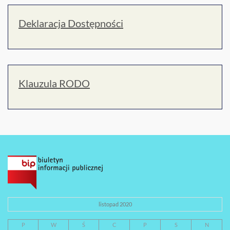
Deklaracja Dostępności
Klauzula RODO
listopad 2020
P
W
Ś
C
P
S
N