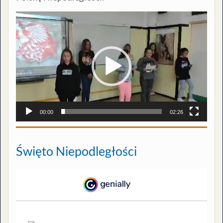
Odtwarzacz
video
00:00
02:26
Święto Niepodległości