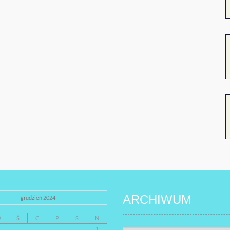
ARCHIWUM
grudzień 2024
W
Ś
C
P
S
N
1