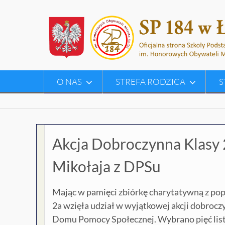
Skip
to
content
O NAS
STREFA RODZICA
S
Akcja Dobroczynna Klasy 2
Mikołaja z DPSu
Mając w pamięci zbiórkę charytatywną z popr
2a wzięła udział w wyjątkowej akcji dobroc
Domu Pomocy Społecznej. Wybrano pięć listó