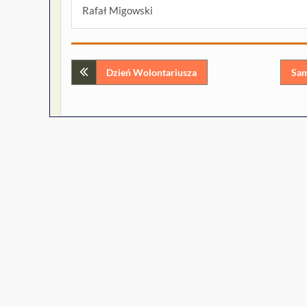
Rafał Migowski
Nawigacja
Dzień Wolontariusza
Sam
wpisu