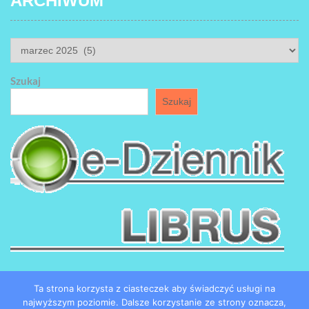
ARCHIWUM
ARCHIWUM
Szukaj
Szukaj
Ta strona korzysta z ciasteczek aby świadczyć usługi na
najwyższym poziomie. Dalsze korzystanie ze strony oznacza,