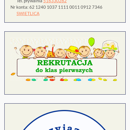
Tel. pływalnia
516330282
Nr konta: 62 1240 1037 1111 0011 0912 7346
SWIETLICA