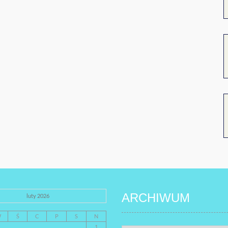
ARCHIWUM
luty 2026
W
Ś
C
P
S
N
1