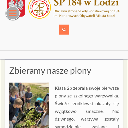
Skip
to
content
Zbieramy nasze plony
Klasa 2b zebrała swoje pierwsze
plony ze szkolnego warzywnika.
Świeże rzodkiewki okazały się
wyjątkowo smaczne. Nic
dziwnego, warzywa zostały
samodzielnie zasiane i