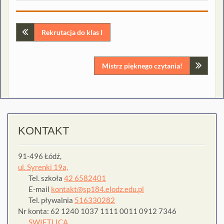
Nawigacja
Rekrutacja do klas I
wpisu
Mistrz pięknego czytania!
KONTAKT
91-496 Łódź,
ul. Syrenki 19a,
Tel. szkoła
42 6582401
E-mail
kontakt@sp184.elodz.edu.pl
Tel. pływalnia
516330282
Nr konta: 62 1240 1037 1111 0011 0912 7346
SWIETLICA