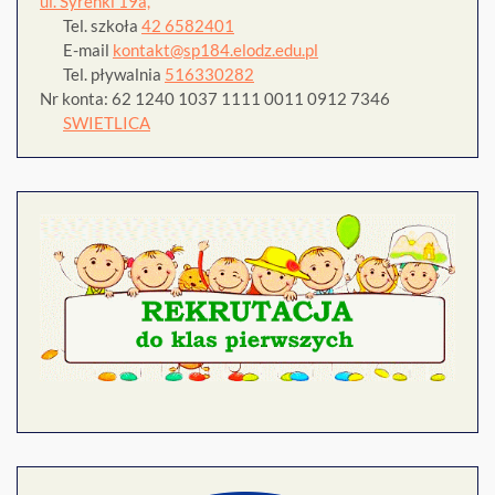
ul. Syrenki 19a,
Tel. szkoła
42 6582401
E-mail
kontakt@sp184.elodz.edu.pl
Tel. pływalnia
516330282
Nr konta: 62 1240 1037 1111 0011 0912 7346
SWIETLICA