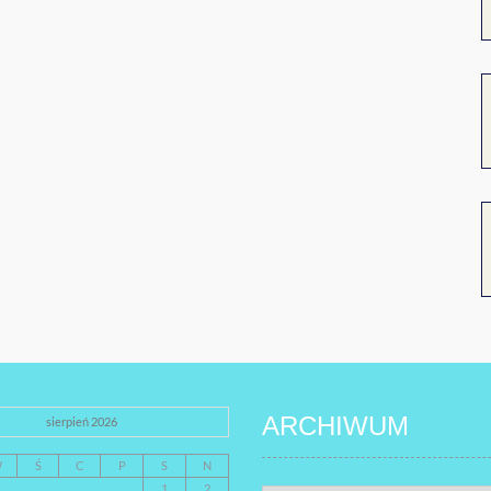
ARCHIWUM
sierpień 2026
W
Ś
C
P
S
N
1
2