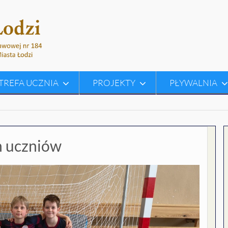
TREFA UCZNIA
PROJEKTY
PŁYWALNIA
h uczniów