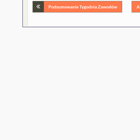
Nawigacja
Podsumowanie Tygodnia Zawodów
A
wpisu