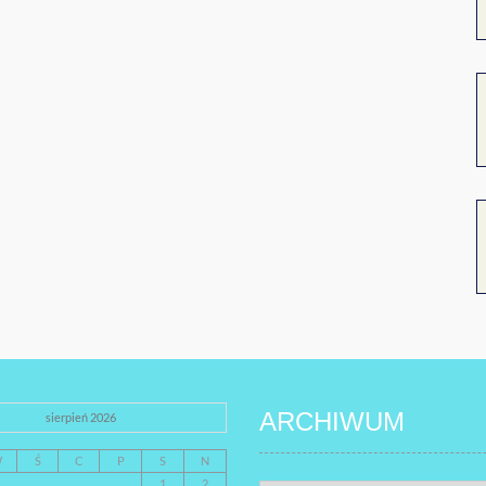
ARCHIWUM
sierpień 2026
W
Ś
C
P
S
N
1
2