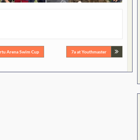
ortu Arena Swim Cup
7a at Youthmaster