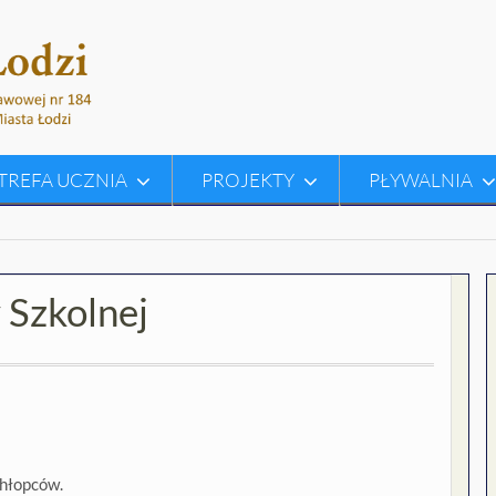
TREFA UCZNIA
PROJEKTY
PŁYWALNIA
 Szkolnej
chłopców.