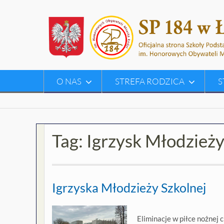
Skip
to
content
O NAS
STREFA RODZICA
S
Tag:
Igrzysk Młodzieży
Igrzyska Młodzieży Szkolnej
Eliminacje w piłce nożnej 