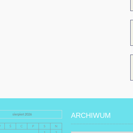
ARCHIWUM
sierpień 2026
W
Ś
C
P
S
N
1
2