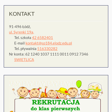
KONTAKT
91-496 Łódź,
ul. Syrenki 19a,
Tel. szkoła
42 6582401
E-mail
kontakt@sp184.elodz.edu.pl
Tel. pływalnia
516330282
Nr konta: 62 1240 1037 1111 0011 0912 7346
SWIETLICA