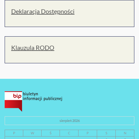
Deklaracja Dostępności
Klauzula RODO
sierpień 2026
P
W
Ś
C
P
S
N