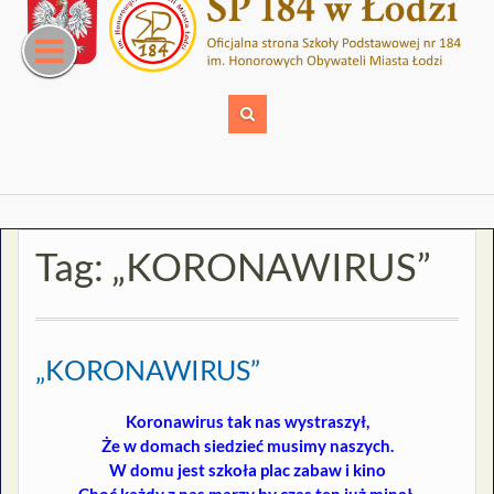
Skip
to
content
Tag:
„KORONAWIRUS”
„KORONAWIRUS”
Koronawirus tak nas wystraszył,
Że w domach siedzieć musimy naszych.
W domu jest szkoła plac zabaw i kino
Choć każdy z nas marzy by czas ten już minął.