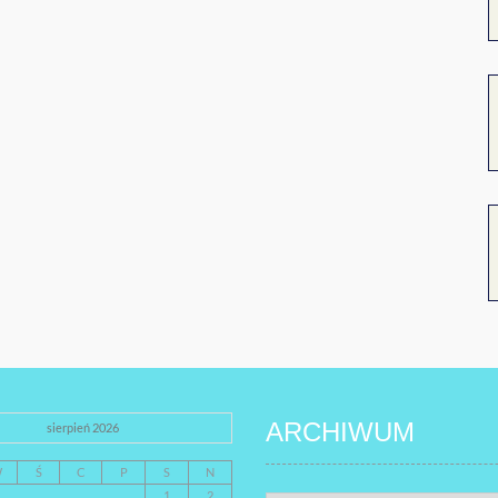
ARCHIWUM
sierpień 2026
W
Ś
C
P
S
N
1
2