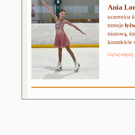
Ania Lo
uczennica k
trenuje
łyż
niszową, kt
kontekście
czytaj więcej