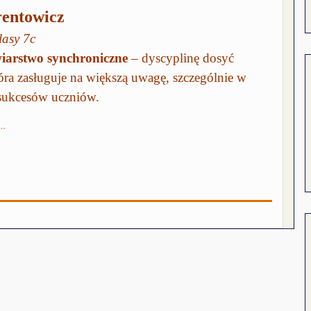
rentowicz
lasy 7c
wiarstwo synchroniczne
– dyscyplinę dosyć
óra zasługuje na większą uwagę, szczególnie w
 sukcesów uczniów.
 …