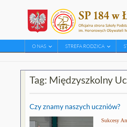
Skip
to
content
O NAS
STREFA RODZICA
S
Tag:
Międzyszkolny Uc
Czy znamy naszych uczniów?
Sukcesy An