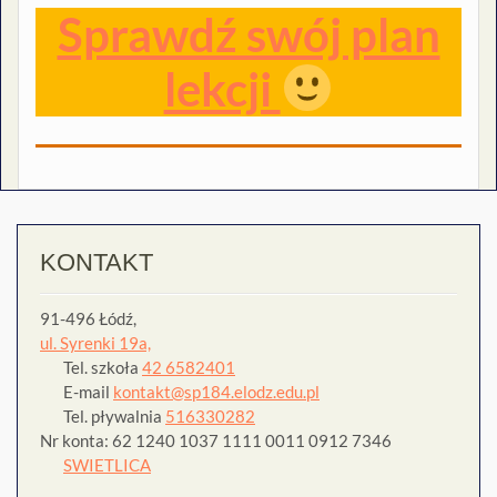
Sprawdź swój plan
lekcji
KONTAKT
91-496 Łódź,
ul. Syrenki 19a,
Tel. szkoła
42 6582401
E-mail
kontakt@sp184.elodz.edu.pl
Tel. pływalnia
516330282
Nr konta: 62 1240 1037 1111 0011 0912 7346
SWIETLICA