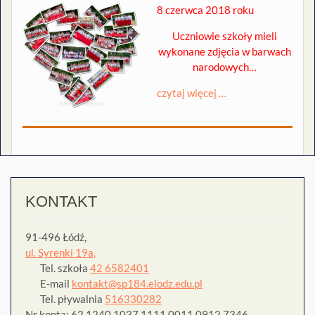
8 czerwca 2018 roku
Uczniowie szkoły mieli
wykonane zdjęcia w barwach
narodowych…
czytaj więcej …
KONTAKT
91-496 Łódź,
ul. Syrenki 19a,
Tel. szkoła
42 6582401
E-mail
kontakt@sp184.elodz.edu.pl
Tel. pływalnia
516330282
Nr konta: 62 1240 1037 1111 0011 0912 7346