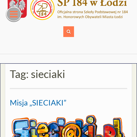
Skip
to
content
Tag:
sieciaki
Misja „SIECIAKI”