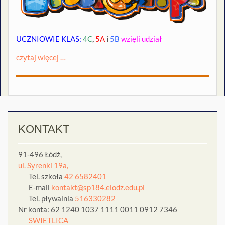
UCZNIOWIE KLAS:
4C
,
5A
i
5B
wzięli udział
czytaj więcej …
KONTAKT
91-496 Łódź,
ul. Syrenki 19a,
Tel. szkoła
42 6582401
E-mail
kontakt@sp184.elodz.edu.pl
Tel. pływalnia
516330282
Nr konta: 62 1240 1037 1111 0011 0912 7346
SWIETLICA