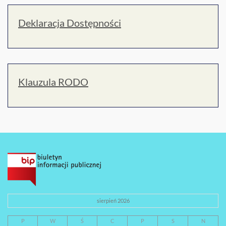
Deklaracja Dostępności
Klauzula RODO
sierpień 2026
P
W
Ś
C
P
S
N