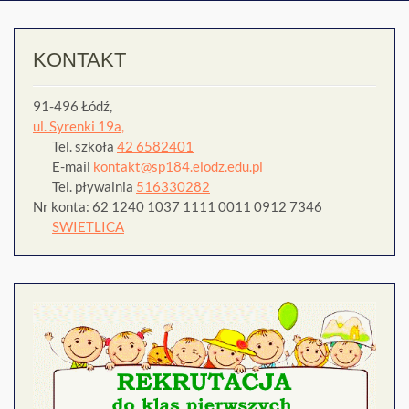
wpisach
KONTAKT
91-496 Łódź,
ul. Syrenki 19a,
Tel. szkoła
42 6582401
E-mail
kontakt@sp184.elodz.edu.pl
Tel. pływalnia
516330282
Nr konta: 62 1240 1037 1111 0011 0912 7346
SWIETLICA