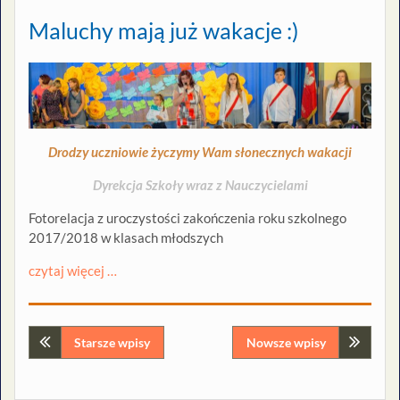
Maluchy mają już wakacje :)
Drodzy uczniowie życzymy Wam słonecznych wakacji
Dyrekcja Szkoły wraz z Nauczycielami
Fotorelacja z uroczystości zakończenia roku szkolnego
2017/2018 w klasach młodszych
czytaj więcej …
Nawigacja
Starsze wpisy
Nowsze wpisy
po