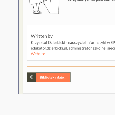
Written by
Krzysztof Dzierbicki - nauczyciel informatyki w S
edukator.dzierbicki.pl, administrator szkolnej siec
Website
Nawigacja
Biblioteka daje…
wpisu