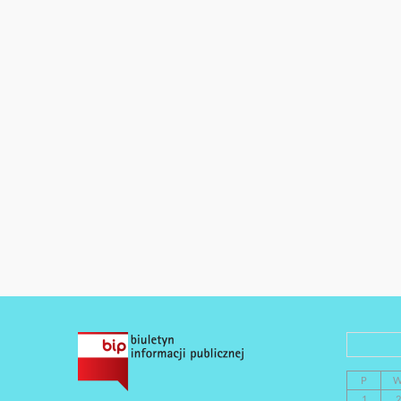
P
1
2