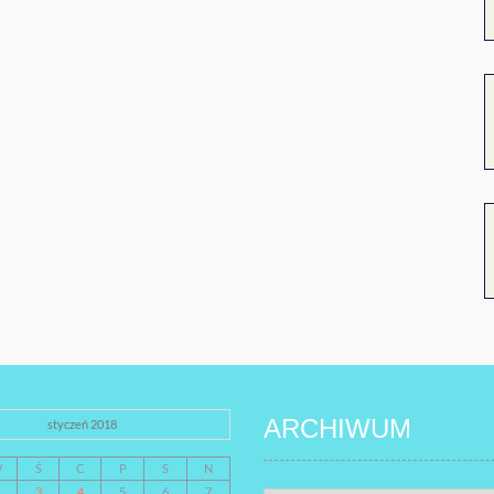
ARCHIWUM
styczeń 2018
W
Ś
C
P
S
N
3
4
5
6
7