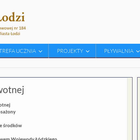
TREFA UCZNIA
PROJEKTY
PŁYWALNIA
wotnej
otnej
osażony
ze środków
twem Wojewody Łódzkiego.