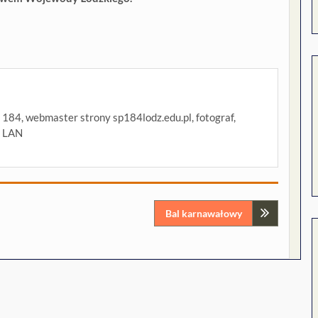
P 184, webmaster strony sp184lodz.edu.pl, fotograf,
i LAN
Bal karnawałowy