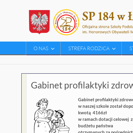
Skip
to
content
O NAS
STREFA RODZICA
S
Gabinet profilaktyki zdro
Gabinet profilaktyki zdrow
w naszej szkole został dop
kwotą 4166zł
w ramach dotacji celowej 
budżetu państwa
otrzymanych za pośrednic