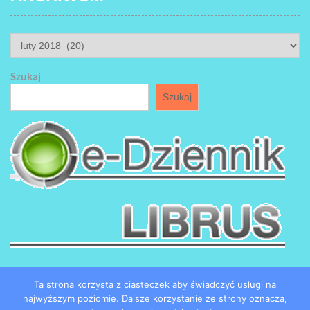
ARCHIWUM
Szukaj
Szukaj
Ta strona korzysta z ciasteczek aby świadczyć usługi na
najwyższym poziomie. Dalsze korzystanie ze strony oznacza,