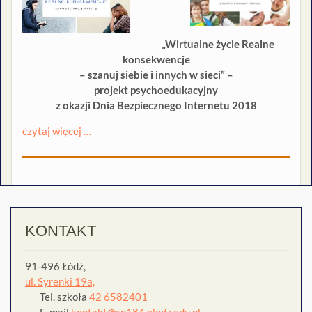
„Wirtualne życie Realne
konsekwencje
– szanuj siebie i innych w sieci” –
projekt psychoedukacyjny
z okazji Dnia Bezpiecznego Internetu 2018
czytaj więcej …
KONTAKT
91-496 Łódź,
ul. Syrenki 19a,
Tel. szkoła
42 6582401
E-mail
kontakt@sp184.elodz.edu.pl