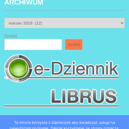
ARCHIWUM
ARCHIWUM
Szukaj
Szukaj
Ta strona korzysta z ciasteczek aby świadczyć usługi na
najwyższym poziomie. Dalsze korzystanie ze strony oznacza,