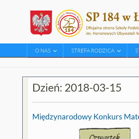
Skip
to
content
O NAS
STREFA RODZICA
S
Dzień:
2018-03-15
Międzynarodowy Konkurs Mat