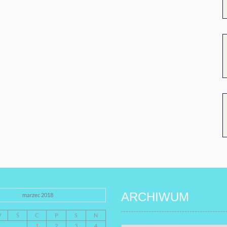
ARCHIWUM
marzec 2018
W
Ś
C
P
S
N
1
2
3
4