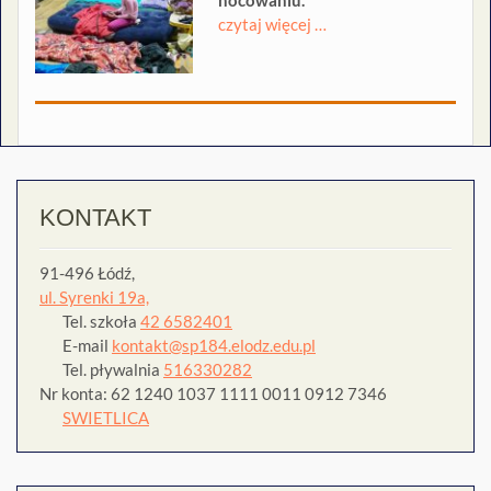
czytaj więcej …
KONTAKT
91-496 Łódź,
ul. Syrenki 19a,
Tel. szkoła
42 6582401
E-mail
kontakt@sp184.elodz.edu.pl
Tel. pływalnia
516330282
Nr konta: 62 1240 1037 1111 0011 0912 7346
SWIETLICA