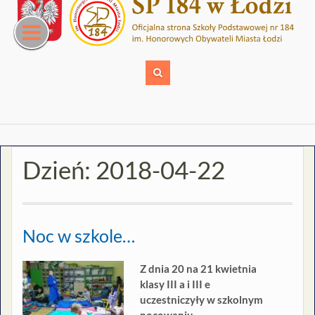
Skip
to
content
Dzień:
2018-04-22
Noc w szkole…
Z dnia 20 na 21 kwietnia
klasy III a i III e
uczestniczyły w szkolnym
nocowaniu.