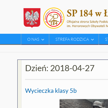
Skip
to
content
O NAS
STREFA RODZICA
S
Dzień:
2018-04-27
Wycieczka klasy 5b