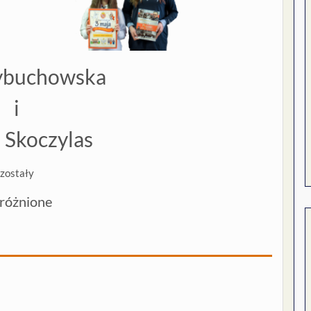
rybuchowska
i
 Skoczylas
zostały
różnione