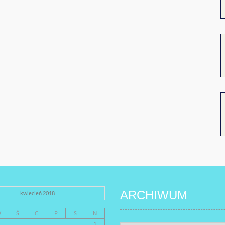
ARCHIWUM
kwiecień 2018
W
Ś
C
P
S
N
1