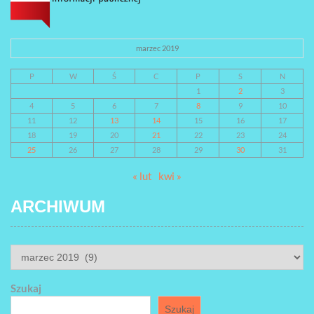
marzec 2019
P
W
Ś
C
P
S
N
1
2
3
4
5
6
7
8
9
10
11
12
13
14
15
16
17
18
19
20
21
22
23
24
25
26
27
28
29
30
31
« lut
kwi »
ARCHIWUM
ARCHIWUM
Szukaj
Szukaj