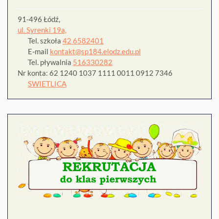
91-496 Łódź,
ul. Syrenki 19a,
Tel. szkoła
42 6582401
E-mail
kontakt@sp184.elodz.edu.pl
Tel. pływalnia
516330282
Nr konta: 62 1240 1037 1111 0011 0912 7346
SWIETLICA