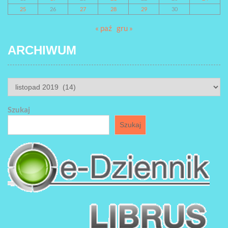
25
26
27
28
29
30
« paź
gru »
ARCHIWUM
ARCHIWUM
Szukaj
Szukaj