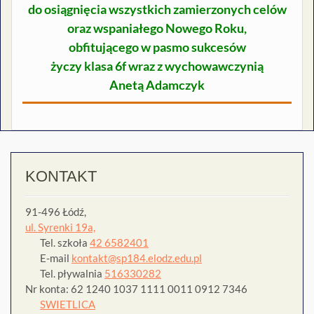
do osiągnięcia wszystkich zamierzonych celów
oraz wspaniałego Nowego Roku,
obfitującego w pasmo sukcesów
życzy klasa 6f wraz z wychowawczynią
Anetą Adamczyk
KONTAKT
91-496 Łódź,
ul. Syrenki 19a,
Tel. szkoła
42 6582401
E-mail
kontakt@sp184.elodz.edu.pl
Tel. pływalnia
516330282
Nr konta: 62 1240 1037 1111 0011 0912 7346
SWIETLICA