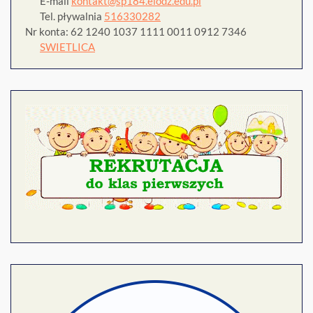
E-mail
kontakt@sp184.elodz.edu.pl
Tel. pływalnia
516330282
Nr konta: 62 1240 1037 1111 0011 0912 7346
SWIETLICA