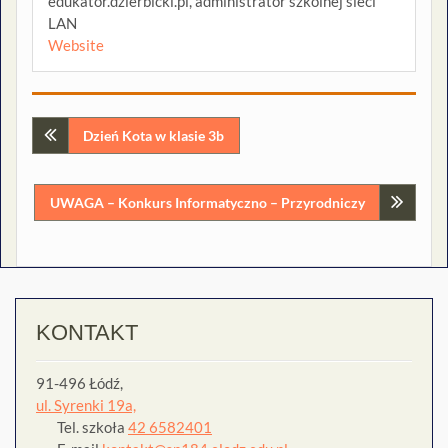
edukator.dzierbicki.pl, administrator szkolnej sieci
LAN
Website
Nawigacja
Dzień Kota w klasie 3b
wpisu
UWAGA – Konkurs Informatyczno – Przyrodniczy
KONTAKT
91-496 Łódź,
ul. Syrenki 19a,
Tel. szkoła
42 6582401