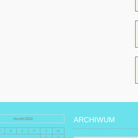
ARCHIWUM
styczeń 2022
W
Ś
C
P
S
N
1
2