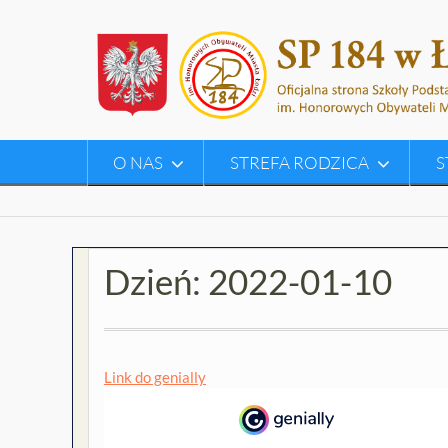
Skip
to
content
O NAS
STREFA RODZICA
S
Dzień:
2022-01-10
Link do genially